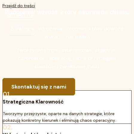
Przejdź do treści
Budujemy wzrost, który naprawdę działa.
atrust.io
Strategia, wdrożenia i procesy, które dowożą
wyniki – nie slajdy.
Tworzymy strony internetowe, sklepy e-
commerce i aplikacje, które przyciągają
klientów i zwiększają zyski.
Skontaktuj się z nami
01.
Strategiczna Klarowność
Tworzymy przejrzyste, oparte na danych strategie, które
pokazują konkretny kierunek i eliminują chaos operacyjny.
02.