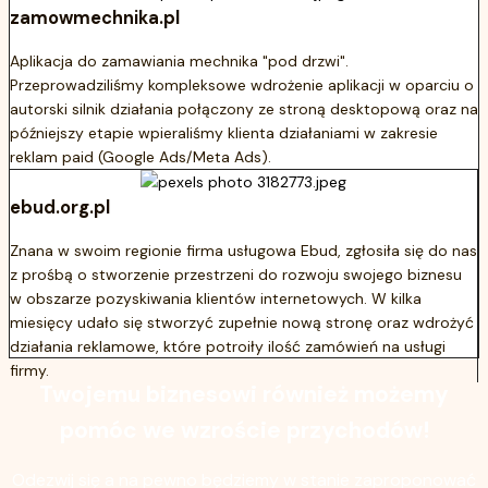
zamowmechnika.pl
Aplikacja do zamawiania mechnika "pod drzwi".
Przeprowadziliśmy kompleksowe wdrożenie aplikacji w oparciu o
autorski silnik działania połączony ze stroną desktopową oraz na
późniejszy etapie wpieraliśmy klienta działaniami w zakresie
reklam paid (Google Ads/Meta Ads).
ebud.org.pl
Znana w swoim regionie firma usługowa Ebud, zgłosiła się do nas
z prośbą o stworzenie przestrzeni do rozwoju swojego biznesu
w obszarze pozyskiwania klientów internetowych. W kilka
miesięcy udało się stworzyć zupełnie nową stronę oraz wdrożyć
działania reklamowe, które potroiły ilość zamówień na usługi
firmy.
Twojemu biznesowi również możemy
pomóc we wzroście przychodów!
Odezwij się a na pewno będziemy w stanie zaproponować