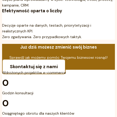
kampanie, CRM.
Efektywność oparta o liczby
Decyzje oparte na danych, testach, priorytetyzacji i
realistycznych KPI.
Zero zgadywania. Zero przypadkowych taktyk.
Już dziś możesz zmienić swój biznes
Sprawdź jak możemy pomóc Twojemu biznesowi rosnąć!
Skontaktuj się z nami
Wdrożonych projektów e-commerce
0
Godzin konsultacji
0
Osiągniętego obrotu dla naszych klientów